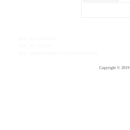
云南运成制版有限公司
电 话：
0871-68323099
传 真：
0871-68325454
地 址：
云南昆明市高新技术产业开发区科开路
888号
Copyright © 201