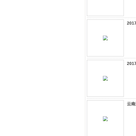
20
20
云南